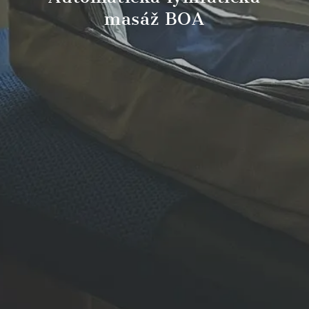
masáž BOA