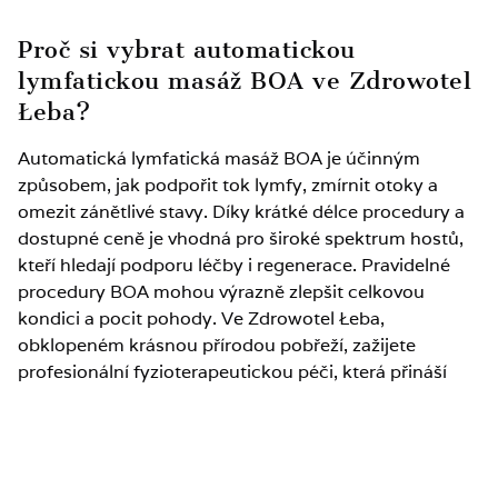
Proč si vybrat automatickou
lymfatickou masáž BOA ve Zdrowotel
Łeba?
Automatická lymfatická masáž BOA je účinným
způsobem, jak podpořit tok lymfy, zmírnit otoky a
omezit zánětlivé stavy. Díky krátké délce procedury a
dostupné ceně je vhodná pro široké spektrum hostů,
kteří hledají podporu léčby i regenerace. Pravidelné
procedury BOA mohou výrazně zlepšit celkovou
kondici a pocit pohody. Ve Zdrowotel Łeba,
obklopeném krásnou přírodou pobřeží, zažijete
profesionální fyzioterapeutickou péči, která přináší
úlevu, rovnováhu a regeneraci.