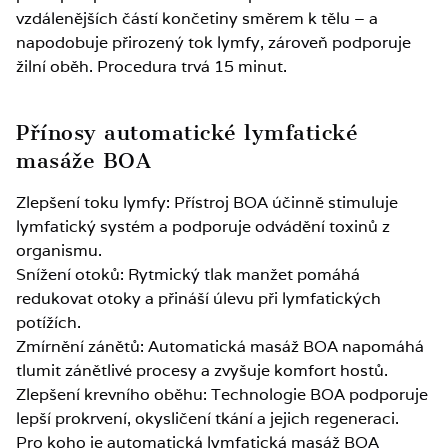
vzdálenějších částí končetiny směrem k tělu – a
napodobuje přirozený tok lymfy, zároveň podporuje
žilní oběh. Procedura trvá 15 minut.
Přínosy automatické lymfatické
masáže BOA
Zlepšení toku lymfy: Přístroj BOA účinně stimuluje
lymfatický systém a podporuje odvádění toxinů z
organismu.
Snížení otoků: Rytmický tlak manžet pomáhá
redukovat otoky a přináší úlevu při lymfatických
potížích.
Zmírnění zánětů: Automatická masáž BOA napomáhá
tlumit zánětlivé procesy a zvyšuje komfort hostů.
Zlepšení krevního oběhu: Technologie BOA podporuje
lepší prokrvení, okysličení tkání a jejich regeneraci.
Pro koho je automatická lymfatická masáž BOA