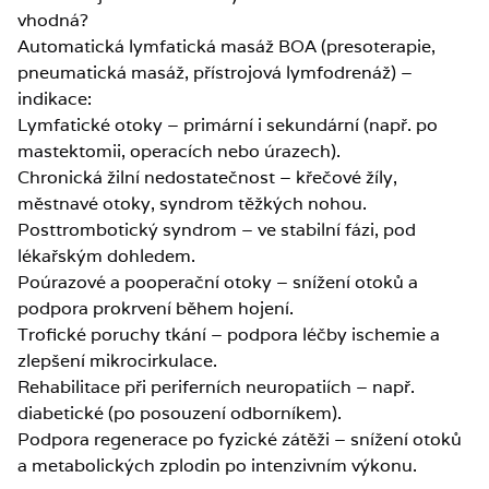
vhodná?
Automatická lymfatická masáž BOA (presoterapie,
pneumatická masáž, přístrojová lymfodrenáž) –
indikace:
Lymfatické otoky – primární i sekundární (např. po
mastektomii, operacích nebo úrazech).
Chronická žilní nedostatečnost – křečové žíly,
městnavé otoky, syndrom těžkých nohou.
Posttrombotický syndrom – ve stabilní fázi, pod
lékařským dohledem.
Poúrazové a pooperační otoky – snížení otoků a
podpora prokrvení během hojení.
Trofické poruchy tkání – podpora léčby ischemie a
zlepšení mikrocirkulace.
Rehabilitace při periferních neuropatiích – např.
diabetické (po posouzení odborníkem).
Podpora regenerace po fyzické zátěži – snížení otoků
a metabolických zplodin po intenzivním výkonu.