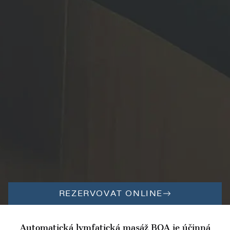
REZERVOVAT ONLINE
Automatická lymfatická masáž BOA je účinná