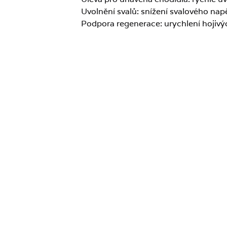
Uvolnění svalů: snížení svalového napě
Podpora regenerace: urychlení hojiv
Pro koho je vířiv
Indikace (hydromasáž chodidel):
degenerativní onemocnění kloubů cho
přetěžovací a bolestivé syndromy cho
poúrazové otoky chodidel a kotníků,
poruchy periferního prokrvení (v chron
periferní neuropatie včetně diabetick
poruchy citlivosti dolních končetin 
rehabilitace po zlomeninách a poraně
syndrom diabetické nohy bez ulcerací
Proč zvolit vířiv