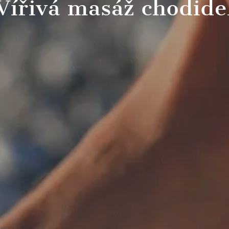
Vířivá masáž chodide