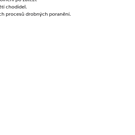
tí chodidel.
ých procesů drobných poranění.
á masáž chodidel vhodná?
didel a hlezna,
didel,
ické fázi, po konzultaci s lékařem),
é polyneuropatie,
při neurologických onemocněních,
ních hlezna,
.
ou masáž chodidel ve Zdrowo