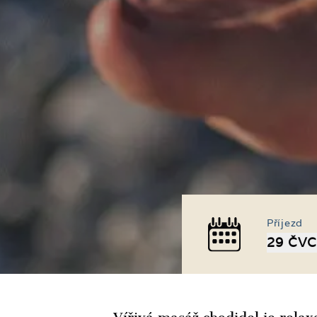
Příjezd
29 ČVC