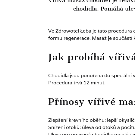
Vířivá masáž chodidel je relax
chodidla. Pomáhá ule
Ve Zdrowotel Łeba je tato procedura 
formu regenerace. Masáž je součástí 
Jak probíhá vířiv
Chodidla jsou ponořena do speciální va
Procedura trvá 12 minut.
Přínosy vířivé ma
Zlepšení krevního oběhu: lepší okysliče
Snížení otoků: úleva od otoků a poci
Úleva pro unavená chodidla: rychlé uv