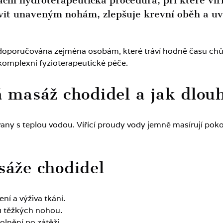
ační hydroterapeutická procedura, při které ví
vit unaveným nohám, zlepšuje krevní oběh a uvo
doporučována zejména osobám, které tráví hodně času chůz
komplexní fyzioterapeutické péče.
á masáž chodidel a jak dlou
ny s teplou vodou. Vířící proudy vody jemně masírují pokožk
sáže chodidel
ní a výživa tkání.
tu těžkých nohou.
olnění po zátěži.