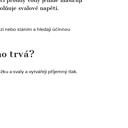
řící proudy vody jemně masírují
lňuje svalové napětí.
í nebo stáním a hledají účinnou
ho trvá?
u a svaly a vytvářejí příjemný tlak.