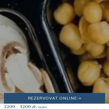
REZERVOVAT ONLINE
2200
- 3200
zł
/ osoba