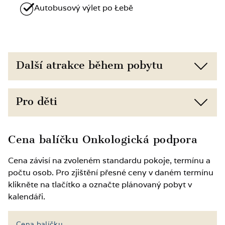
Autobusový výlet po Łebě
Další atrakce během pobytu
Bezprostřední blízkost pláže (150 m) a
Pro děti
přírody
Bezplatný přístup do posilovny
Slevy pro děti podle věku
Cena balíčku Onkologická podpora
Možnost využít doplňkové procedury, jako
Po předchozím nahlášení možnost přistýlky
Cena závisí na zvoleném standardu pokoje, termínu a
jsou wellness, masáže, fyzioterapie nebo
pro dítě do pokoje
počtu osob. Pro zjištění přesné ceny v daném termínu
kinezioterapie
klikněte na tlačítko a označte plánovaný pobyt v
V letní sezóně 2 hodiny animačního
kalendáři.
Možnost zapůjčení plážového a sportovního
programu každý pracovní den
vybavení, např. lehátek nebo
Přístup do barevného sálu a herny – prostor
Cena balíčku