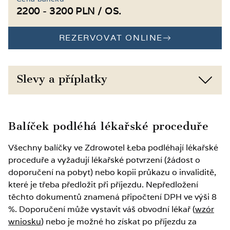
Zdravotně zaměřené workshopy (v sezóně A
s bazénkem s míčky, horolezeckou stěnou,
2200 - 3200 PLN / OS.
a B)
hrami, hračkami a výtvarnými pomůckami
Umělecké a sportovní aktivity (v sezóně A a
REZERVOVAT ONLINE
2 dětská hřiště a 2 pingpongové stoly
B)
Bohatá nabídka atrakcí v okolí Łeby
Setkání s místními umělci a živá vystoupení
Slevy a příplatky
(v sezóně A a B)
Večerní zábava a posezení (v sezóně A a B)
Dítě 0–11 let, vlastní postel, poloviční strava: –10 %
Balíček podléhá lékařské proceduře
Animace pro děti (v sezóně A a B)
Na přistýlce od 12 let: –30 %
Všechny balíčky ve Zdrowotel Łeba podléhají lékařské
Možnost účasti na fakultativních výletech (v
proceduře a vyžadují lékařské potvrzení (žádost o
sezóně A a B)
Na přistýlce do 11 let: –50 %
doporučení na pobyt) nebo kopii průkazu o invaliditě,
které je třeba předložit při příjezdu. Nepředložení
Na přistýlce do 3 let bez služeb: ZDARMA
těchto dokumentů znamená připočtení DPH ve výši 8
%. Doporučení může vystavit váš obvodní lékař (
wzór
wniosku
Neobsazené místo v pokoji: 40 %
) nebo je možné ho získat po příjezdu za