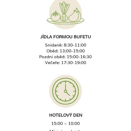
Možnost účasti na fakultativních výletech (v
sezóně A a B)
Další jídlo dítě 4–11 let
33 PLN
Další jídlo dítě 0–3 roky
ZDARMA
JÍDLA FORMOU BUFETU
Snídaně: 8:30-11:00
Příplatek za dietu za jídlo
10 PLN
Oběd: 13:00-15:00
Pozdní oběd: 15:00-16:30
Večeře: 17:30-19:00
Příplatek za dietu za jídlo dítě 4–11 let
9 PLN
HOTELOVÝ DEN
15:00 – 10:00