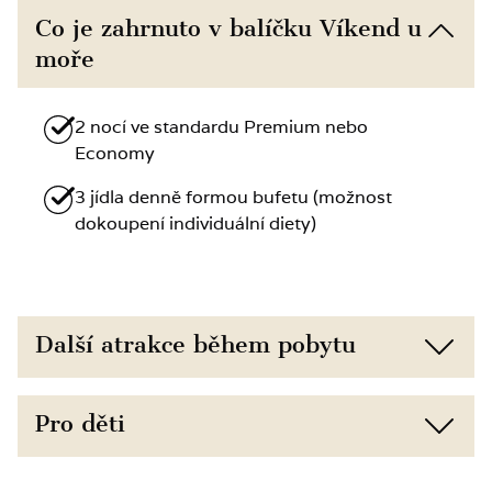
Co je zahrnuto v balíčku Víkend u
moře
2 nocí ve standardu Premium nebo
Economy
3 jídla denně formou bufetu (možnost
dokoupení individuální diety)
Další atrakce během pobytu
Bezprostřední blízkost pláže (150 m) a
Pro děti
přírody
Bezplatný přístup do posilovny