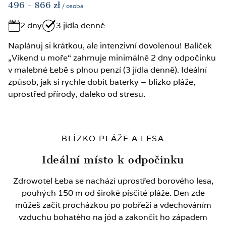
496
- 866
zł
/ osoba
2 dny
3 jídla denně
Naplánuj si krátkou, ale intenzivní dovolenou! Balíček
„Víkend u moře“ zahrnuje minimálně 2 dny odpočinku
v malebné Łebě s plnou penzí (3 jídla denně). Ideální
způsob, jak si rychle dobít baterky – blízko pláže,
uprostřed přírody, daleko od stresu.
BLÍZKO PLÁŽE A LESA
Ideální místo k odpočinku
Zdrowotel Łeba se nachází uprostřed borového lesa,
pouhých 150 m od široké písčité pláže. Den zde
můžeš začít procházkou po pobřeží a vdechováním
vzduchu bohatého na jód a zakončit ho západem