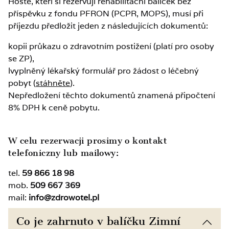
Hosté, kteří si rezervují rehabilitační balíček bez
příspěvku z fondu PFRON (PCPR, MOPS), musí při
příjezdu předložit jeden z následujících dokumentů:
kopii průkazu o zdravotním postižení (platí pro osoby
se ZP),
lvyplněný lékařský formulář pro žádost o léčebný
pobyt (
stáhněte
).
Nepředložení těchto dokumentů znamená připočtení
8% DPH k ceně pobytu.
W celu rezerwacji prosimy o kontakt
telefoniczny lub mailowy:
tel.
59 866 18 98
mob.
509 667 369
mail:
info@zdrowotel.pl
Co je zahrnuto v balíčku Zimní