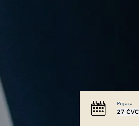
Příjezd
27 ČVC