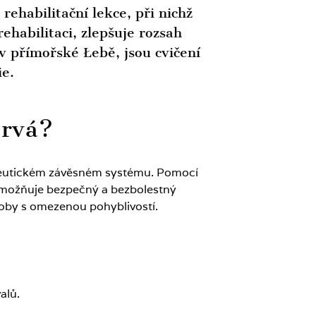
ehabilitační lekce, při nichž
ehabilitaci, zlepšuje rozsah
 přímořské Łebě, jsou cvičení
ie.
trvá?
rapeutickém závěsném systému. Pomocí
 umožňuje bezpečný a bezbolestný
osoby s omezenou pohyblivostí.
alů.