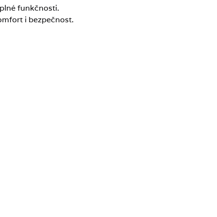
 plné funkčnosti.
omfort i bezpečnost.
tel Łeba?