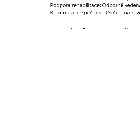
Podpora rehabilitace: Odborně vedená 
Komfort a bezpečnost: Cvičení na záv
Pro koho je cviče
Indikace pro cvičení v odlehčení ve Z
Degenerativní onemocnění kloubů (kole
Stavy po znehybnění končetin (po zlo
Poranění kloubů a vazů – v rehabilitačn
Oslabení svalové síly (např. po dlouh
Neurologická rehabilitace – např. po
Stavy po ortopedických zákrocích – n
Přetěžovací a poúrazové bolesti páteř
Ischias a kořenové syndromy – v chr
Proč si vybrat cv