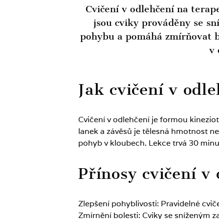
Cvičení v odlehčení na terap
jsou cviky prováděny se sní
pohybu a pomáhá zmírňovat bo
v 
Jak cvičení v odl
Cvičení v odlehčení je formou kinezi
lanek a závěsů je tělesná hmotnost n
pohyb v kloubech. Lekce trvá 30 minut
Přínosy cvičení v
Zlepšení pohyblivosti: Pravidelné cvi
Zmírnění bolesti: Cviky se sníženým za