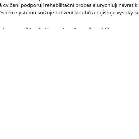
cvičení podporují rehabilitační proces a urychlují návrat k
ěsném systému snižuje zatížení kloubů a zajišťuje vysoký k
ní v odlehčení vhodné?
drowotel Łeba:
na, kyčle, páteř).
meninách, podvrtnutích, vykloubeních).
í fázi.
odobé imobilizaci nebo cévní mozkové příhodě).
 mrtvici nebo při neurologických onemocněních s parézou.
apř. po endoprotéze kloubů.
e a končetin.
onickém období.
ičení v odlehčení ve Zdrowo