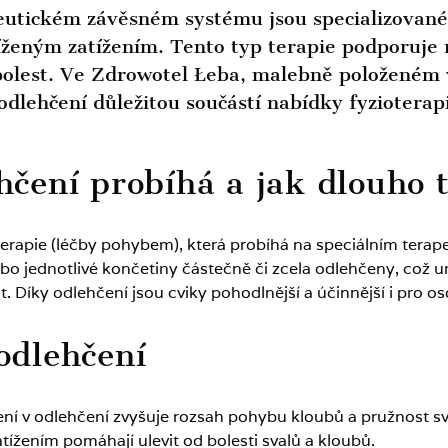
eutickém závěsném systému jsou specializované r
ženým zatížením. Tento typ terapie podporuje r
lest. Ve Zdrowotel Łeba, malebně položeném v
odlehčení důležitou součástí nabídky fyzioterap
ehčení probíhá a jak dlouho 
oterapie (léčby pohybem), která probíhá na speciálním te
ebo jednotlivé končetiny částečně či zcela odlehčeny, což
. Díky odlehčení jsou cviky pohodlnější a účinnější i pro 
 odlehčení
čení v odlehčení zvyšuje rozsah pohybu kloubů a pružnost sv
tížením pomáhají ulevit od bolesti svalů a kloubů.