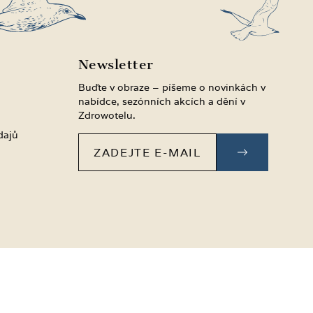
Newsletter
Buďte v obraze – píšeme o novinkách v
nabídce, sezónních akcích a dění v
Zdrowotelu.
dajů
Zadejte e-mail
PŘIHLÁSIT