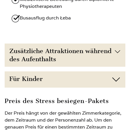
Physiotherapeuten
Busausflug durch Łeba
Zusätzliche Attraktionen während
des Aufenthalts
Direkte Nähe zum Strand (150 m) und zur
Für Kinder
Natur
Kostenfreier Zugang zum Fitnessraum
Kinderermäßigungen je nach Alter
Preis des Stress besiegen-Pakets
Möglichkeit zur Buchung zusätzlicher
Zusatzbett für ein Kind auf Anfrage möglich
Der Preis hängt von der gewählten Zimmerkategorie,
Anwendungen wie Wellness, Massage,
dem Zeitraum und der Personenzahl ab. Um den
Physiotherapie oder Kinesiotherapie
In der Sommersaison: 2 Stunden Animation
genauen Preis für einen bestimmten Zeitraum zu