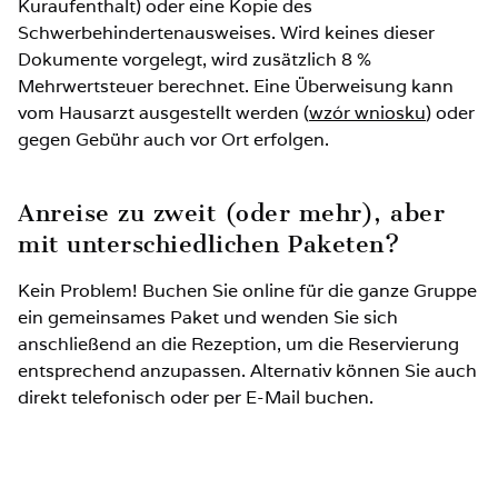
Kuraufenthalt) oder eine Kopie des
Auf dem Zustellbett bis 3 Jahre ohne Leistungen:
Schwerbehindertenausweises. Wird keines dieser
KOSTENLOS
Dokumente vorgelegt, wird zusätzlich 8 %
Mehrwertsteuer berechnet. Eine Überweisung kann
vom Hausarzt ausgestellt werden (
Nicht belegter Platz im Zimmer: 40 %
wzór wniosku
) oder
gegen Gebühr auch vor Ort erfolgen.
Rehabilitationspaket für Kinder bis 3 Jahre: 350 PLN
Anreise zu zweit (oder mehr), aber
mit unterschiedlichen Paketen?
Kein Problem! Buchen Sie online für die ganze Gruppe
ein gemeinsames Paket und wenden Sie sich
anschließend an die Rezeption, um die Reservierung
entsprechend anzupassen. Alternativ können Sie auch
direkt telefonisch oder per E-Mail buchen.