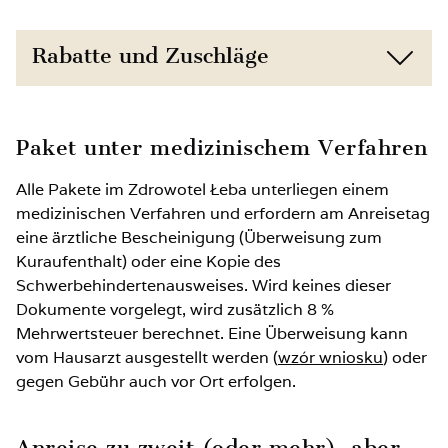
Umgebung von Łeba
Treffen mit lokalen Künstlern und Live-
Auftritte (in Saison A und B)
Rabatte und Zuschläge
Abendliche Unterhaltung und gesellige
Abende (in Saison A und B)
Kind 0–11 Jahre, eigenes Bett, Halbpension: –10 %
Animationen für Kinder (in Saison A und B)
Paket unter medizinischem Verfahren
Auf dem Zustellbett ab 12 Jahre: –30 %
Möglichkeit zur Teilnahme an fakultativen
Alle Pakete im Zdrowotel Łeba unterliegen einem
Ausflügen (in Saison A und B)
medizinischen Verfahren und erfordern am Anreisetag
Auf dem Zustellbett bis 11 Jahre: –50 %
eine ärztliche Bescheinigung (Überweisung zum
Kuraufenthalt) oder eine Kopie des
Auf dem Zustellbett bis 3 Jahre ohne Leistungen:
Schwerbehindertenausweises. Wird keines dieser
KOSTENLOS
Dokumente vorgelegt, wird zusätzlich 8 %
Mehrwertsteuer berechnet. Eine Überweisung kann
vom Hausarzt ausgestellt werden (
Nicht belegter Platz im Zimmer: 40 %
wzór wniosku
) oder
gegen Gebühr auch vor Ort erfolgen.
Rehabilitationspaket für Kinder bis 3 Jahre: 350 PLN
Anreise zu zweit (oder mehr), aber