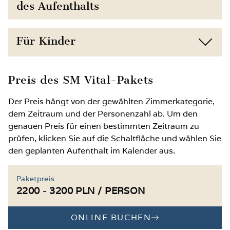
des Aufenthalts
Direkte Nähe zum Strand (150 m) und zur
Für Kinder
Natur
Kostenfreier Zugang zum Fitnessraum
Kinderermäßigungen je nach Alter
Preis des SM Vital-Pakets
Möglichkeit zur Buchung zusätzlicher
Zusatzbett für ein Kind auf Anfrage möglich
Der Preis hängt von der gewählten Zimmerkategorie,
Anwendungen wie Wellness, Massage,
dem Zeitraum und der Personenzahl ab. Um den
Physiotherapie oder Kinesiotherapie
In der Sommersaison: 2 Stunden Animation
genauen Preis für einen bestimmten Zeitraum zu
an Werktagen
prüfen, klicken Sie auf die Schaltfläche und wählen Sie
Möglichkeit, Strand- und Sportausrüstung
den geplanten Aufenthalt im Kalender aus.
wie Liegestühle auszuleihen
Zugang zum Spielzimmer mit Bällebad,
Kletterwand, Spielen, Spielzeug und
Gesundheitsfördernde Workshops (in
Bastelmaterialien
Paketpreis
Saison A und B)
2200 - 3200 PLN / PERSON
2 Spielplätze und 2 Tischtennisplatten
Kunst- und Sportaktivitäten (in Saison A und
B)
ONLINE BUCHEN
Reiche Auswahl an Attraktionen in der