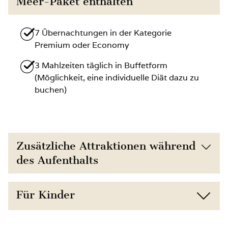
Meer-Paket enthalten
7 Übernachtungen in der Kategorie
Premium oder Economy
3 Mahlzeiten täglich in Buffetform
(Möglichkeit, eine individuelle Diät dazu zu
buchen)
Zusätzliche Attraktionen während
des Aufenthalts
Direkte Nähe zum Strand (150 m) und zur
Für Kinder
Natur
Kostenfreier Zugang zum Fitnessraum