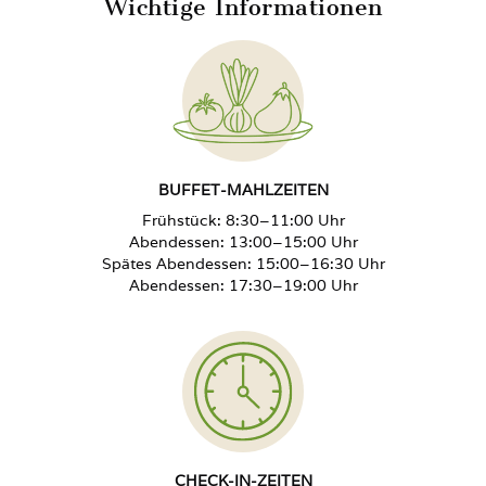
Wichtige Informationen
Möglichkeit zur Teilnahme an fakultativen
Zusätzliche Mahlzeit
49 PLN
Ausflügen (in Saison A und B)
Zusätzliche Mahlzeit Kind 4–11 Jahre
33 PLN
Zusätzliche Mahlzeit Kind 0–3 Jahre
KOSTENLOS
BUFFET-MAHLZEITEN
Frühstück: 8:30–11:00 Uhr
Aufpreis für Diät pro Mahlzeit
10 PLN
Abendessen: 13:00–15:00 Uhr
Spätes Abendessen: 15:00–16:30 Uhr
Abendessen: 17:30–19:00 Uhr
Aufpreis für Diät pro Mahlzeit Kind 4–11 Jahre
9 PLN
CHECK-IN-ZEITEN