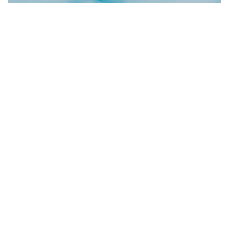
STRAND UND VOLLE SONNE
Eine Woche Urlaub in Łeba
Zeit für einen echten Neustart! 7 Tage am Meer mit
Vollverpflegung und viel Raum für Entspannung und
Bewegung. Frische Luft, schöne Umgebung und