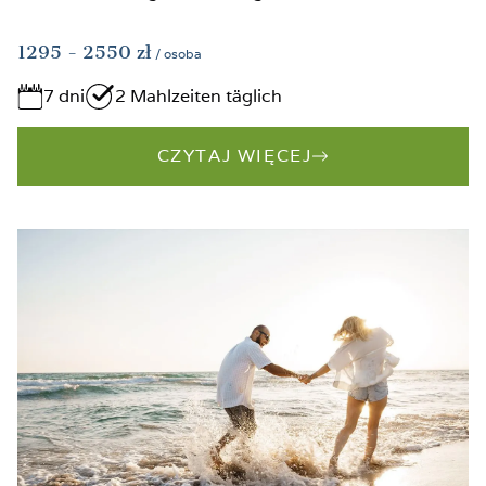
1295
- 2550
zł
/ osoba
7 dni
2 Mahlzeiten täglich
CZYTAJ WIĘCEJ