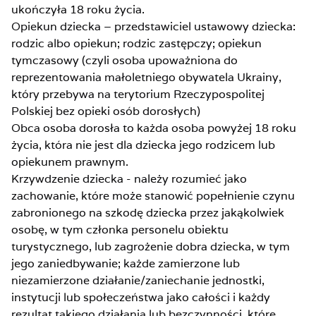
ukończyła 18 roku życia.
Opiekun dziecka – przedstawiciel ustawowy dziecka:
rodzic albo opiekun; rodzic zastępczy; opiekun
tymczasowy (czyli osoba upoważniona do
reprezentowania małoletniego obywatela Ukrainy,
który przebywa na terytorium Rzeczypospolitej
Polskiej bez opieki osób dorosłych)
Obca osoba dorosła to każda osoba powyżej 18 roku
życia, która nie jest dla dziecka jego rodzicem lub
opiekunem prawnym.
Krzywdzenie dziecka - należy rozumieć jako
zachowanie, które może stanowić popełnienie czynu
zabronionego na szkodę dziecka przez jakąkolwiek
osobę, w tym członka personelu obiektu
turystycznego, lub zagrożenie dobra dziecka, w tym
jego zaniedbywanie; każde zamierzone lub
niezamierzone działanie/zaniechanie jednostki,
instytucji lub społeczeństwa jako całości i każdy
rezultat takiego działania lub bezczynności, które