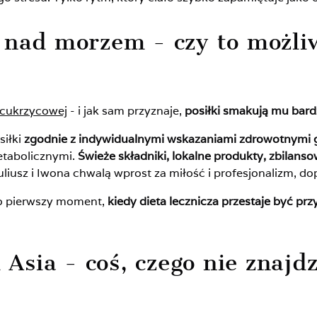
 nad morzem - czy to możli
 cukrzycowej
- i jak sam przyznaje,
posiłki smakują mu bar
siłki
zgodnie z indywidualnymi wskazaniami zdrowotnymi 
tabolicznymi.
Świeże składniki, lokalne produkty, zbilans
uliusz i Iwona chwalą wprost za miłość i profesjonalizm, dop
to pierwszy moment,
kiedy dieta lecznicza przestaje być pr
i Asia - coś, czego nie znaj