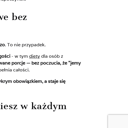
we bez
dzo
. To nie przypadek.
gości
- w tym
diety
dla osób z
owane porcje — bez poczucia, że "jemy
ełnia całości.
zykrym obowiązkiem, a staje się
dziesz w każdym