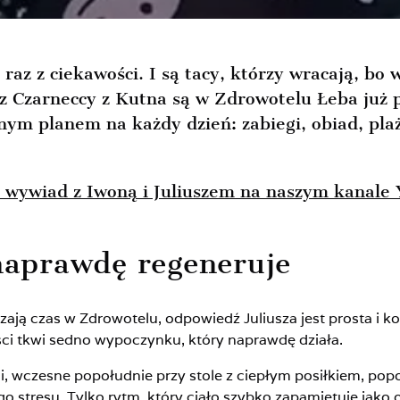
 raz z ciekawości. I są tacy, którzy wracają, bo 
usz Czarneccy z Kutna są w Zdrowotelu Łeba już p
ym planem na każdy dzień: zabiegi, obiad, plaża
j wywiad z Iwoną i Juliuszem na naszym kanale
 naprawdę regeneruje
zają czas w Zdrowotelu, odpowiedź Juliusza jest prosta i k
ości tkwi sedno wypoczynku, który naprawdę działa.
i, wczesne popołudnie przy stole z ciepłym posiłkiem, po
 stresu. Tylko rytm, który ciało szybko zapamiętuje jako