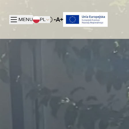
-A+
MENU
PL
Toggle High contrast mode