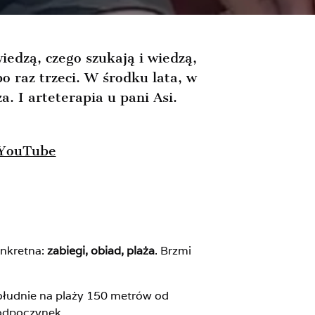
wiedzą, czego szukają i wiedzą,
o raz trzeci. W środku lata, w
. I arteterapia u pani Asi.
 YouTube
onkretna:
zabiegi, obiad, plaża
. Brzmi
południe na plaży 150 metrów od
 odpoczynek.