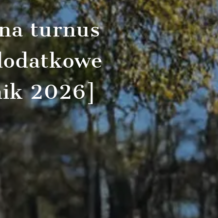
na turnus
 dodatkowe
nik 2026]