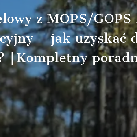
celowy z MOPS/GOPS 
acyjny – jak uzyskać
? [Kompletny porad