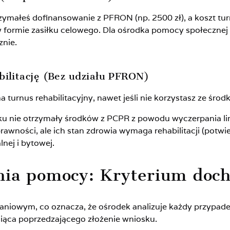
trzymałeś dofinansowanie z PFRON (np. 2500 zł), a koszt tu
 formie zasiłku celowego. Dla ośrodka pomocy społeczne
znie.
abilitację (Bez udziału PFRON)
a turnus rehabilitacyjny, nawet jeśli nie korzystasz ze śr
oku nie otrzymały środków z PCPR z powodu wyczerpania li
prawności, ale ich stan zdrowia wymaga rehabilitacji (potw
lnej i bytowej.
nia pomocy: Kryterium doc
naniowym, co oznacza, że ośrodek analizuje każdy przypad
siąca poprzedzającego złożenie wniosku.