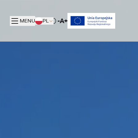
-A+
MENU
PL
Toggle High contrast mode