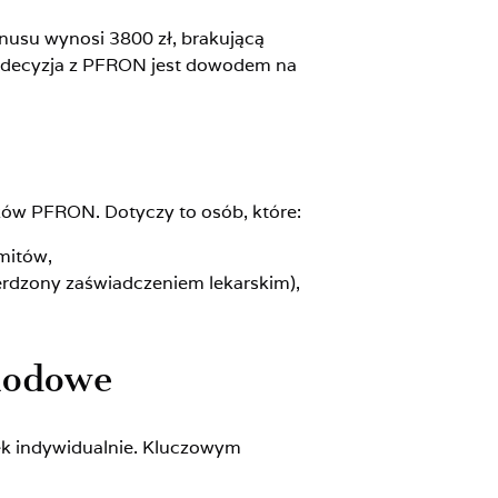
rnusu wynosi 3800 zł, brakującą
j decyzja z PFRON jest dowodem na
odków PFRON. Dotyczy to osób, które:
mitów,
ierdzony zaświadczeniem lekarskim),
hodowe
ek indywidualnie. Kluczowym