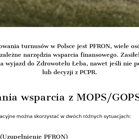
wania turnusów w Polsce jest PFRON, wiele osó
zależne narzędzia wsparcia finansowego. Zasił
a wyjazd do Zdrowotelu Łeba, nawet jeśli nie p
lub decyzji z PCPR.
kania wsparcia z MOPS/GOP
itacyjne można skorzystać w dwóch różnych sytuacjach:
 (Uzupełnienie PFRON)