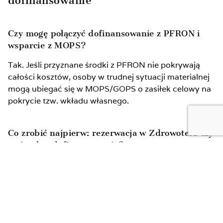
dofinansowanie
Czy mogę połączyć dofinansowanie z PFRON i
wsparcie z MOPS?
Tak. Jeśli przyznane środki z PFRON nie pokrywają
całości kosztów, osoby w trudnej sytuacji materialnej
mogą ubiegać się w MOPS/GOPS o zasiłek celowy na
pokrycie tzw. wkładu własnego.
Co zrobić najpierw: rezerwacja w Zdrowotelu czy
wniosek o dofinansowanie?
To zależy. Robiąc rezerwację przed uzyskaniem
dofinansowania, ryzykujesz, że w przypadku odmowy i
rezygnacji z turnusu możesz utracić wpłacony
zadatek. Jednak rezerwując termin wcześniej, masz
pewność, że po otrzymaniu decyzji z PCPR/MOPR