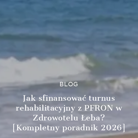
BLOG
Jak sfinansować turnus
rehabilitacyjny z PFRON w
Zdrowotelu Łeba?
[Kompletny poradnik 2026]