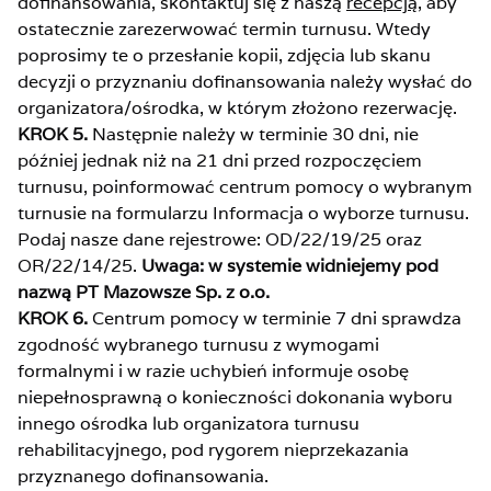
dofinansowania, skontaktuj się z naszą
recepcją
, aby
ostatecznie zarezerwować termin turnusu. Wtedy
poprosimy te o przesłanie kopii, zdjęcia lub skanu
decyzji o przyznaniu dofinansowania należy wysłać do
organizatora/ośrodka, w którym złożono rezerwację.
KROK 5.
Następnie należy w terminie 30 dni, nie
później jednak niż na 21 dni przed rozpoczęciem
turnusu, poinformować centrum pomocy o wybranym
turnusie na formularzu Informacja o wyborze turnusu.
Podaj nasze dane rejestrowe: OD/22/19/25 oraz
OR/22/14/25.
Uwaga: w systemie widniejemy pod
nazwą PT Mazowsze Sp. z o.o.
KROK 6.
Centrum pomocy w terminie 7 dni sprawdza
zgodność wybranego turnusu z wymogami
formalnymi i w razie uchybień informuje osobę
niepełnosprawną o konieczności dokonania wyboru
innego ośrodka lub organizatora turnusu
rehabilitacyjnego, pod rygorem nieprzekazania
przyznanego dofinansowania.