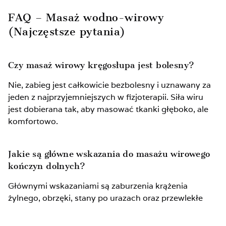
FAQ – Masaż wodno-wirowy
(Najczęstsze pytania)
Czy masaż wirowy kręgosłupa jest bolesny?
Nie, zabieg jest całkowicie bezbolesny i uznawany za
jeden z najprzyjemniejszych w fizjoterapii. Siła wiru
jest dobierana tak, aby masować tkanki głęboko, ale
komfortowo.
Jakie są główne wskazania do masażu wirowego
kończyn dolnych?
Głównymi wskazaniami są zaburzenia krążenia
żylnego, obrzęki, stany po urazach oraz przewlekłe
zmęczenie nóg. Jest to również świetna metoda
wspomagająca leczenie stanów pooperacyjnych