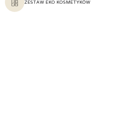
ZESTAW EKO KOSMETYKÓW
CZAJNIK
WI-FI
PARAWAN
KOC PLAŻOWY
OKNA NA STRONĘ POŁUDNIOWĄ