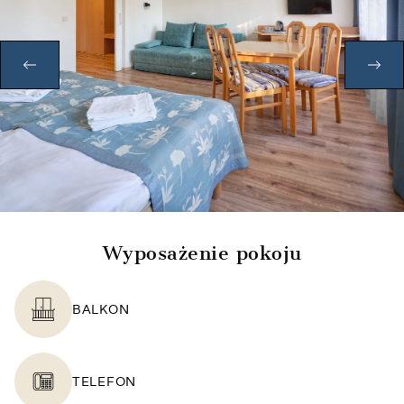
POPRZEDNI
NA
Wyposażenie pokoju
BALKON
TELEFON