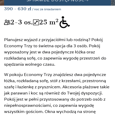
390
- 630
zł
/ noc ze śniadaniem
2
2-3
os.
25
m
Wielkość pokoju odpowiednia dla 
Łaczna powierzchnia pok
[pages.rooms.sr.adapted]
Planujesz wyjazd z przyjaciółmi lub rodziną? Pokój
Economy Trzy to świetna opcja dla 3 osób. Pokój
wyposażony jest w dwa pojedyncze łóżka oraz
rozkładaną sofę, co zapewnia wygodę przestrzeń do
spędzania wolnego czasu.
W pokoju Economy Trzy znajdziesz dwa pojedyncze
łóżka, rozkładaną sofę, stół z krzesłami, przestronną
szafę i łazienkę z prysznicem. Akcesoria plażowe takie
jak parawan i koc są również do Twojej dyspozycji.
Pokój jest w pełni przystosowany do potrzeb osób z
niepełnosprawnościami, co zapewnia wygodę
wszystkim gościom. Okna wychodzą na stronę