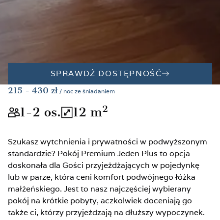
SPRAWDŹ DOSTĘPNOŚĆ
215
- 430
zł
/ noc ze śniadaniem
2
1-2
os.
12
m
Wielkość pokoju odpowiednia dla 
Łaczna powierzchnia poko
Szukasz wytchnienia i prywatności w podwyższonym
standardzie? Pokój Premium Jeden Plus to opcja
doskonała dla Gości przyjeżdżających w pojedynkę
lub w parze, która ceni komfort podwójnego łóżka
małżeńskiego. Jest to nasz najczęściej wybierany
pokój na krótkie pobyty, aczkolwiek doceniają go
także ci, którzy przyjeżdzają na dłuższy wypoczynek.