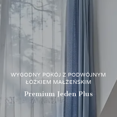
WYGODNY POKÓJ Z PODWÓJNYM
ŁÓŻKIEM MAŁŻEŃSKIM
Premium Jeden Plus