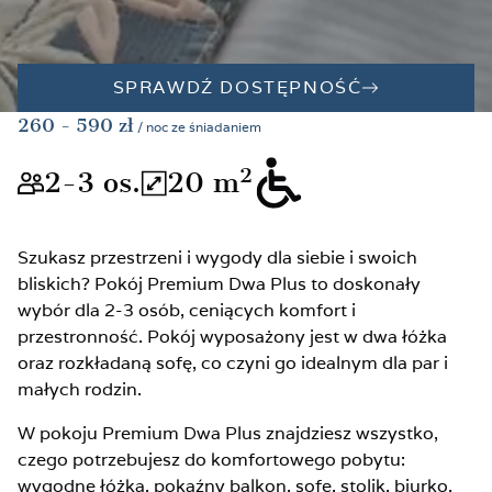
SPRAWDŹ DOSTĘPNOŚĆ
260
- 590
zł
/ noc ze śniadaniem
2
2-3
os.
20
m
Wielkość pokoju odpowiednia dla 
Łaczna powierzchnia pok
[pages.rooms.sr.adapted]
Szukasz przestrzeni i wygody dla siebie i swoich
bliskich? Pokój Premium Dwa Plus to doskonały
wybór dla 2-3 osób, ceniących komfort i
przestronność. Pokój wyposażony jest w dwa łóżka
oraz rozkładaną sofę, co czyni go idealnym dla par i
małych rodzin.
W pokoju Premium Dwa Plus znajdziesz wszystko,
czego potrzebujesz do komfortowego pobytu:
wygodne łóżka, pokaźny balkon, sofę, stolik, biurko,