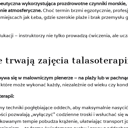
eutyczna wykorzystująca prozdrowotne czynniki morskie, ta
ienie atmosferyczne.
Choć termin brzmi egzotycznie, profesj
ch miejscach jak Łeba, gdzie szerokie plaże i brak przemysł
ukacji – instruktorzy nie tylko prowadzą ćwiczenia, ale uczą
e trwają zajęcia talasoterapi
 odbywa się w malowniczym plenerze – na plaży lub w pach
które może wykonać każdy, niezależnie od wieku czy kondyc
erapii:
 techniki pogłębiające oddech, aby maksymalnie nasyci
ci pozwalają „wyłączyć” codzienne troski i wsłuchać się w
kowanym tempie pobudza krążenie, ułatwiając transport j