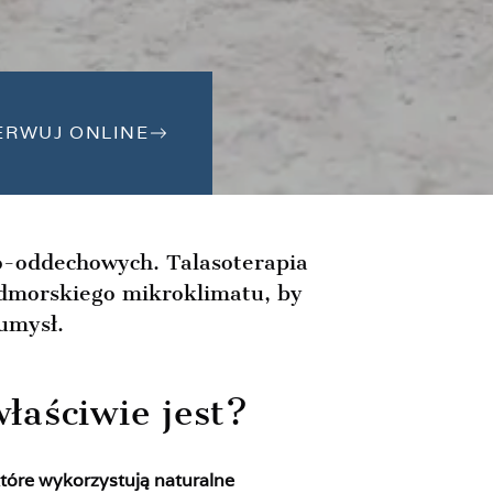
ERWUJ ONLINE
o-oddechowych. Talasoterapia
admorskiego mikroklimatu, by
umysł.
łaściwie jest?
tóre wykorzystują naturalne