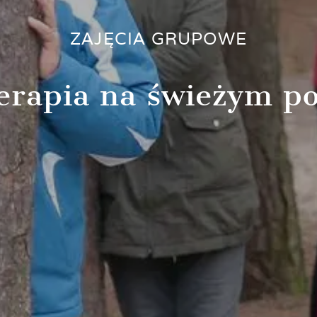
ZAJĘCIA GRUPOWE
erapia na świeżym p