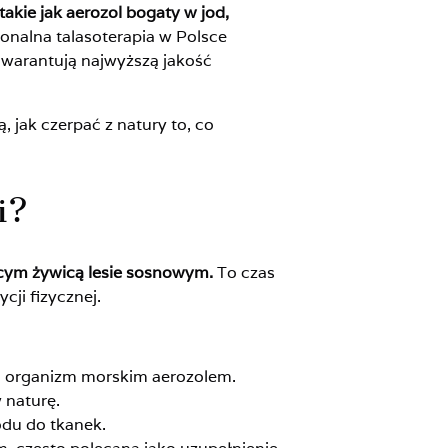
kie jak aerozol bogaty w jod,
onalna talasoterapia w Polsce
u gwarantują najwyższą jakość
, jak czerpać z natury to, co
i?
nącym żywicą lesie sosnowym.
To czas
ji fizycznej.
ć organizm morskim aerozolem.
 naturę.
odu do tkanek.