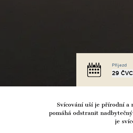
Příjezd
29 ČVC
Svícování uší je přírodní a
pomáhá odstranit nadbytečný u
je sví