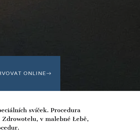
RVOVAT ONLINE
peciálních svíček. Procedura
Ve Zdrowotelu, v malebné Łebě,
ocedur.