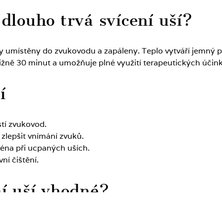
 dlouho trvá svícení uší?
y umístěny do zvukovodu a zapáleny. Teplo vytváří jemný p
ižně 30 minut a umožňuje plné využití terapeutických účin
í
stí zvukovod.
zlepšit vnímání zvuků.
ména při ucpaných uších.
ní čištění.
ní uší vhodné?