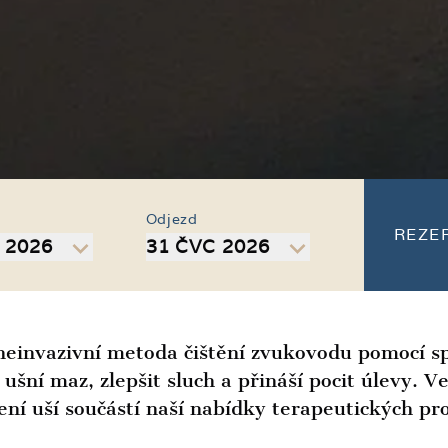
Odjezd
REZE
 2026
31 ČVC 2026
 neinvazivní metoda čištění zvukovodu pomocí s
šní maz, zlepšit sluch a přináší pocit úlevy. 
cení uší součástí naší nabídky terapeutických pr