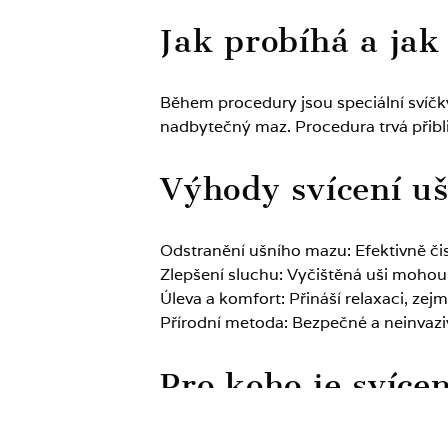
Jak probíhá a jak
Během procedury jsou speciální svíčk
nadbytečný maz. Procedura trvá přibl
Výhody svícení uš
Odstranění ušního mazu: Efektivně či
Zlepšení sluchu: Vyčištěná uši mohou 
Úleva a komfort: Přináší relaxaci, zej
Přírodní metoda: Bezpečné a neinvaziv
Pro koho je svíce
Ideální pro osoby, které: