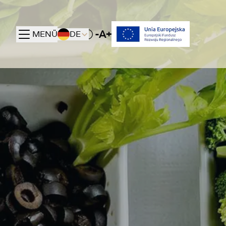
-A+
MENÜ
DE
Toggle High contrast mode