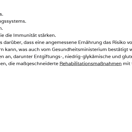
s.
ngssystems.
n.
die die Immunität stärken.
s darüber, dass eine angemessene Ernährung das Risiko von
rn kann, was auch vom Gesundheitsministerium bestätigt w
ten an, darunter Entgiftungs-, niedrig-glykämische und glu
den, die maßgeschneiderte
Rehabilitationsmaßnahmen
mit 
 die Obst- und Gemüsediät?
g tierischer Produkte, Fette und Zucker. Stattdessen konzen
müsediät: