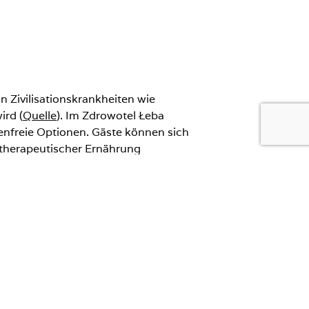
 Zivilisationskrankheiten wie
ird (
Quelle
). Im Zdrowotel Łeba
tenfreie Optionen. Gäste können sich
therapeutischer Ernährung
triert sich der Speiseplan auf