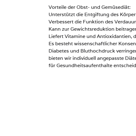
Vorteile der Obst- und Gemüsediät:
Unterstützt die Entgiftung des Körper
Verbessert die Funktion des Verdauu
Kann zur Gewichtsreduktion beitrage
Liefert Vitamine und Antioxidantien, 
Es besteht wissenschaftlicher Konsen
Diabetes und Bluthochdruck verringe
bieten wir individuell angepasste Diä
für Gesundheitsaufenthalte entschei
kombinieren.
Wie funktioniert
Diese Diät basiert auf der Eliminierun
nährstoffreiche Gemüse und Früchte.
Praktische Aspekte der Obst- und Ge