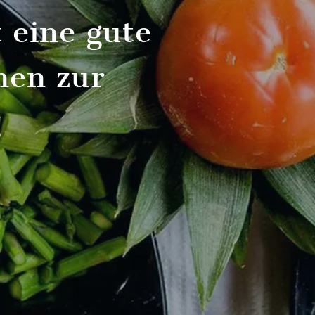
 eine gute
nen zur
g