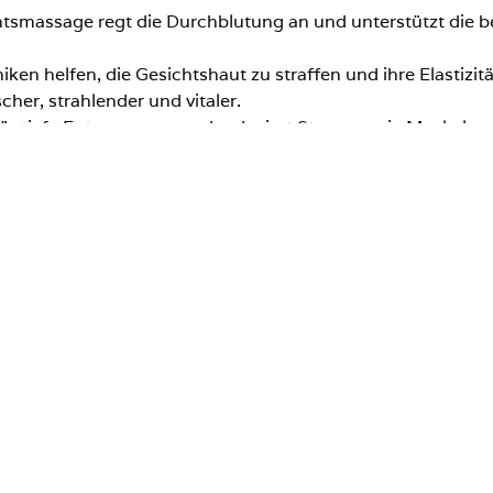
htsmassage regt die Durchblutung an und unterstützt die 
en helfen, die Gesichtshaut zu straffen und ihre Elastizitä
cher, strahlender und vitaler.
ür tiefe Entspannung und reduziert Stress sowie Muskels
traffende Gesichtsmassage 
owotel ist ideal für Personen, die:
 Gesichtshaut verbessern möchten.
che verleihen möchten.
es Hautzustands wünschen.
fende Gesichtsmassage im 