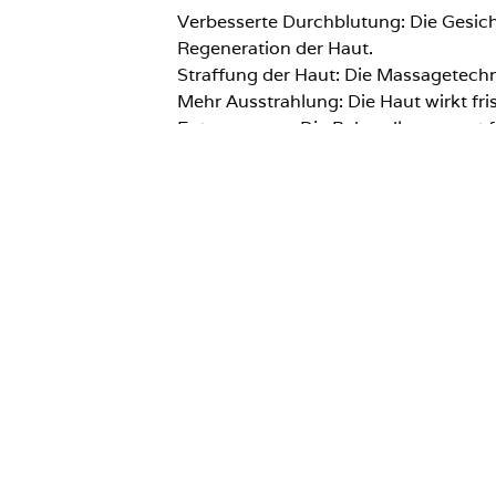
Verbesserte Durchblutung: Die Gesic
Regeneration der Haut.
Straffung der Haut: Die Massagetechnik
Mehr Ausstrahlung: Die Haut wirkt fris
Entspannung: Die Behandlung sorgt f
Für wen ist die s
Die straffende Gesichtsmassage im Zdr
Die Durchblutung und Elastizität der
Entspannung und Erholung suchen.
Der Haut mehr Ausstrahlung und Fris
Eine Behandlung zur Verbesserung d
Warum eine straf