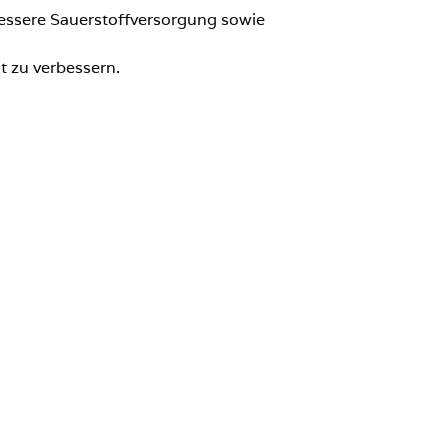
bessere Sauerstoffversorgung sowie
t zu verbessern.
pannungen.
geeignet?
Zdrowotel