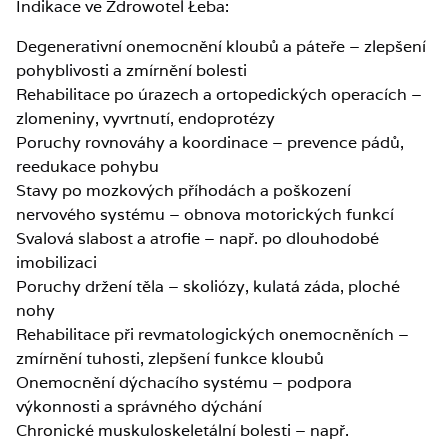
Indikace ve Zdrowotel Łeba:
Degenerativní onemocnění kloubů a páteře – zlepšení
pohyblivosti a zmírnění bolesti
Rehabilitace po úrazech a ortopedických operacích –
zlomeniny, vyvrtnutí, endoprotézy
Poruchy rovnováhy a koordinace – prevence pádů,
reedukace pohybu
Stavy po mozkových příhodách a poškození
nervového systému – obnova motorických funkcí
Svalová slabost a atrofie – např. po dlouhodobé
imobilizaci
Poruchy držení těla – skoliózy, kulatá záda, ploché
nohy
Rehabilitace při revmatologických onemocněních –
zmírnění tuhosti, zlepšení funkce kloubů
Onemocnění dýchacího systému – podpora
výkonnosti a správného dýchání
Chronické muskuloskeletální bolesti – např.