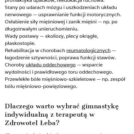
profilaktyka upadków, reedukacja ruchowa.
Stany po udarach mózgu i uszkodzeniach układu
nerwowego — usprawnianie funkcji motorycznych.
Osłabienie siły mięśniowej i zanik mięśni — np. po
długotrwałym unieruchomieniu.
Wady postawy — skoliozy, plecy okrągłe,
płaskostopie.
Rehabilitacja w chorobach
reumatologicznych
—
łagodzenie sztywności, poprawa funkcji stawów.
Choroby
układu oddechowego
— wsparcie
wydolności i prawidłowego toru oddechowego.
Przewlekłe bóle mięśniowo-szkieletowe — np. zespół
bólu mięśniowo-powięziowego.
Dlaczego warto wybrać gimnastykę
indywidualną z terapeutą w
Zdrowotel Łeba?