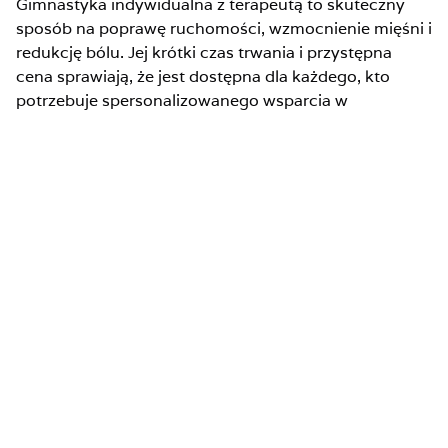
Gimnastyka indywidualna z terapeutą to skuteczny
sposób na poprawę ruchomości, wzmocnienie mięśni i
redukcję bólu. Jej krótki czas trwania i przystępna
cena sprawiają, że jest dostępna dla każdego, kto
potrzebuje spersonalizowanego wsparcia w
rehabilitacji. Regularne sesje
gimnastyki
indywidualnej
mogą znacząco poprawić samopoczucie, zmniejszyć
ból i przyspieszyć procesy regeneracyjne.
Profesjonalne podejście naszych fizjoterapeutów
gwarantuje indywidualne podejście do każdego
pacjenta, zapewniając maksymalne korzyści z terapii.
Blog
Warunki uczestnictwa