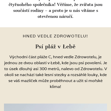
čtyřnohého společníka! Věříme, že zvířata jsou
součástí rodiny – a proto je u nás vítáme s
otevřenou náručí.
HNED VEDLE ZDROWOTELU!
Psí pláž v Łebě
Východní část pláže C, hned vedle Zdrowotelu, je
jednou ze dvou oblastí v Łebě, kde jsou psi povoleni. Je
to úsek dlouhý asi 300 metrů, nalevo od Zdrowotelu. V
okolí se nachází také lesní stezky a rozsáhlé louky, kde
se váš mazlíček může proběhnout a užít si mořské
klima!